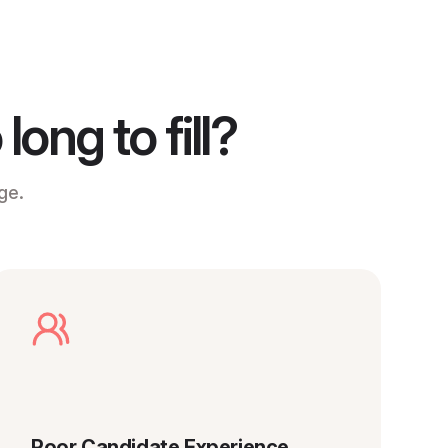
ong to fill?
ge.
Poor Candidate Experience