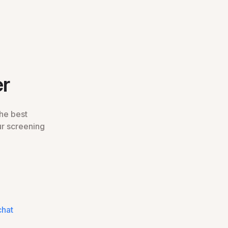
er
he best
ur screening
chat