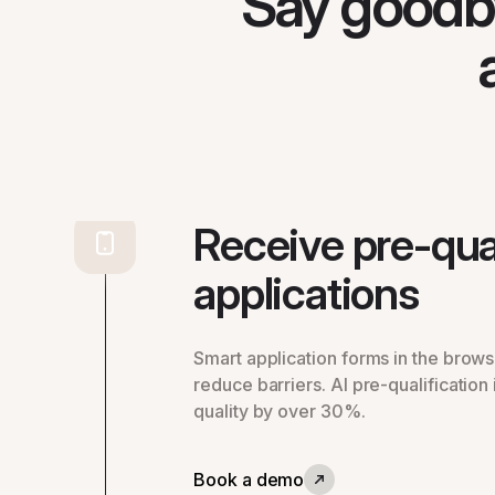
Say goodby
No mandatory logins or rigid applica
Receive pre-qua
applications
Smart application forms in the brows
reduce barriers. AI pre-qualification
quality by over 30%.
Book a demo