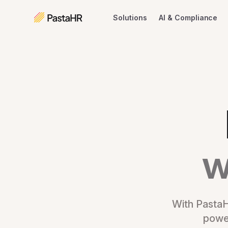
Solutions
AI & Compliance
w
With PastaH
power