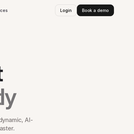
rces
Login
Book a demo
t
ly
dynamic, AI-
aster.