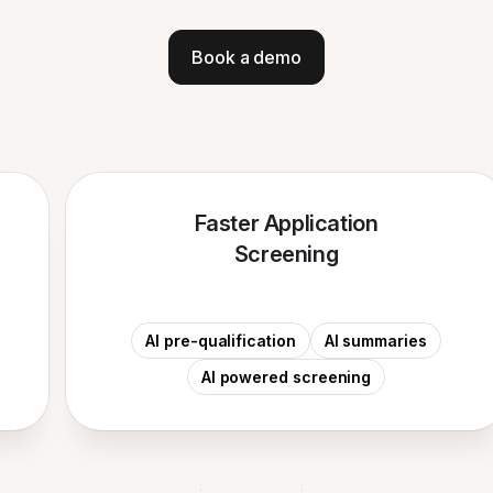
Book a demo
Faster Application
Screening
AI pre-qualification
AI summaries
AI powered screening