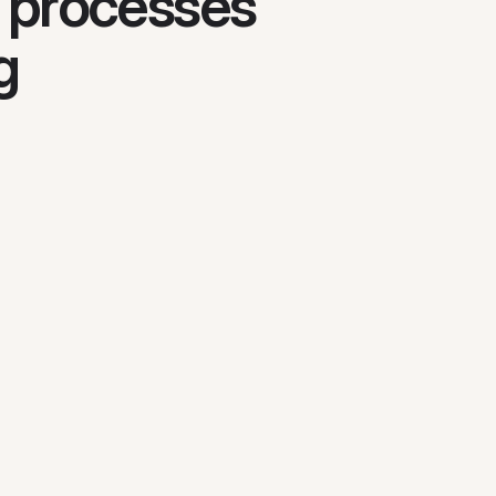
n processes
g