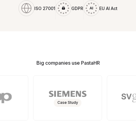
ISO 27001
GDPR
EU AI Act
Big companies use PastaHR
Case Study