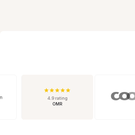
4.9 rating
Case Study
OMR