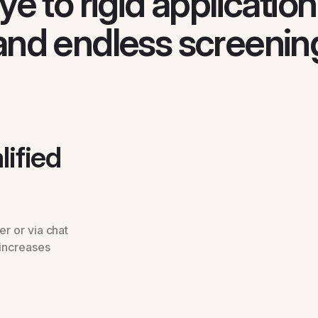
e to rigid applicatio
and endless screenin
tion forms
lified
er or via chat
 increases